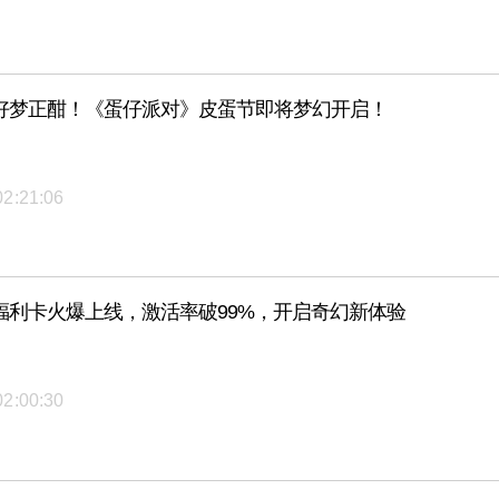
好梦正酣！《蛋仔派对》皮蛋节即将梦幻开启！
02:21:06
福利卡火爆上线，激活率破99%，开启奇幻新体验
02:00:30