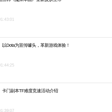
01:43:01
以Dota为宣传噱头，革新游戏体验！
01:44:25
》卡门副本TF难度竞速活动介绍
01:39:07