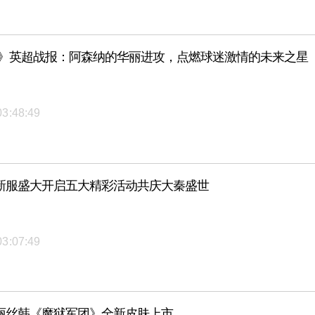
L》英超战报：阿森纳的华丽进攻，点燃球迷激情的未来之星
03:48:49
新服盛大开启五大精彩活动共庆大秦盛世
03:07:49
丽丝韩《魔狱军团》全新皮肤上市